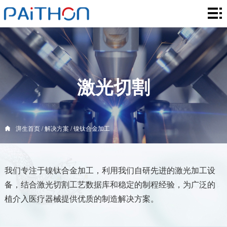
湃
生
核
首
心
解
页
服
决
创
激光切割
务
方
新
激
案
领
光
关
湃生首页
/
解决方案
/
镍钛合金加工
域
系
于
联
我们专注于镍钛合金加工，利用我们自研先进的激光加工设
统
湃
系
备，结合激光切割工艺数据库和稳定的制程经验，为广泛的
生
我
植介入医疗器械提供优质的制造解决方案。
们