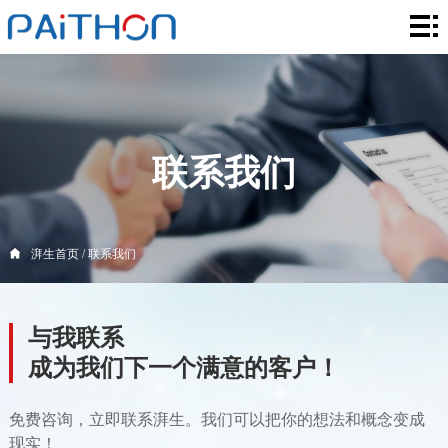
湃
生
核
首
心
解
页
服
决
创
联系我们
务
方
新
激
案
领
光
关
湃生首页
/
联系我们
域
系
于
联
与我联系
统
湃
系
成为我们下一个满意的客户！
生
我
免费咨询，立即联系湃生。我们可以把你的想法和概念变成
们
现实！