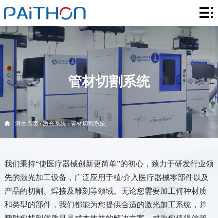
湃
生
核
首
心
解
页
服
决
创
管材切割系统
务
方
新
激
案
领
光
关
湃生首页
/
激光系统
/
管材切割系统
域
系
于
联
我们秉持“使医疗器械创新更简单”的初心，致力于研发行业领
统
湃
系
先的激光加工设备，广泛应用于植/介入医疗器械零部件以及
生
我
产品的切割、焊接及雕刻等领域。无论您需要加工何种材质
和类型的部件，我们都能为您提供合适的激光加工系统，并
们