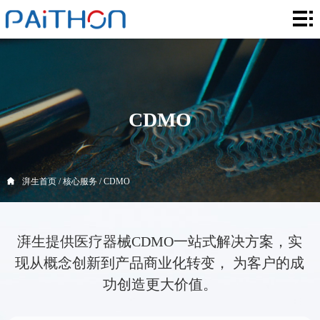
湃
生
核
首
心
解
页
服
决
创
CDMO
务
方
新
激
案
领
光
关
湃生首页
/
核心服务
/
CDMO
域
系
于
联
湃生提供医疗器械CDMO一站式解决方案，实
统
湃
系
现从概念创新到产品商业化转变， 为客户的成
生
我
功创造更大价值。
们